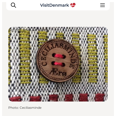
Artists and Artisans
Inspirations
Destinations
Quoi faire
Hébergements
Planifiez votre voyage
Ærø, Funen and the Islands
Photo
:
Ceciliasminde