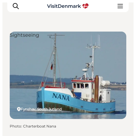
Sightseeing
Inspirations
Destinations
Quoi faire
Hébergements
Planifiez votre voyage
Fynshav, South Jutland
Photo
:
Charterboat Nana