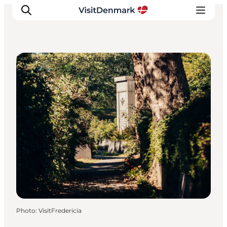
Street Art and Sculptures
Inspirations
Destinations
Quoi faire
Hébergements
Planifiez votre voyage
Photo
:
VisitFredericia