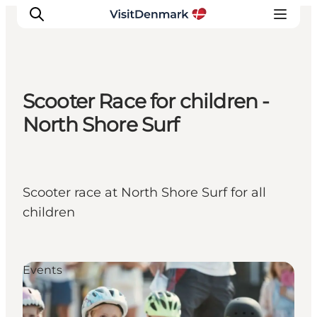
Scooter Race for children -
Inspirations
North Shore Surf
Destinations
Quoi faire
Hébergements
Scooter race at North Shore Surf for all
Planifiez votre voyage
children
Events