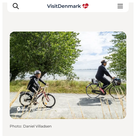
DIY Tours
Inspirations
Destinations
Quoi faire
Hébergements
Planifiez votre voyage
Ærø, Funen and the Islands
Photo
:
Daniel Villadsen