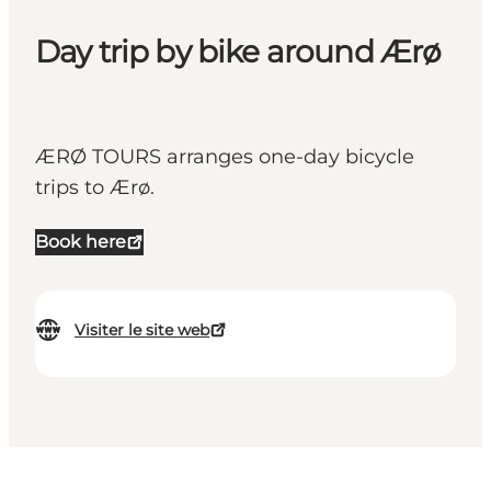
Day trip by bike around Ærø
ÆRØ TOURS arranges one-day bicycle
trips to Ærø.
Book here
Visiter le site web