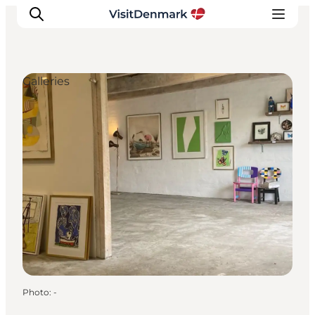
Galleries
Inspirations
Destinations
Quoi faire
Hébergements
Planifiez votre voyage
Photo
:
-