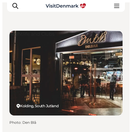
Nightlife and Clubs
Inspirations
Destinations
Quoi faire
Hébergements
Planifiez votre voyage
Kolding, South Jutland
Photo
:
Den Blå