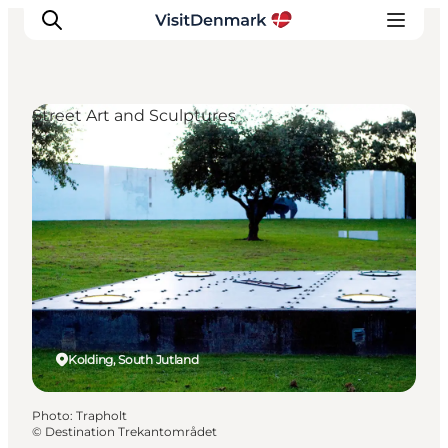
Street Art and Sculptures
Inspirations
Destinations
Quoi faire
Hébergements
Planifiez votre voyage
Kolding, South Jutland
Photo
:
Trapholt
©
Destination Trekantområdet