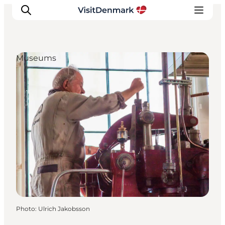
Museums
Inspirations
Destinations
Quoi faire
Hébergements
Planifiez votre voyage
Photo
:
Ulrich Jakobsson