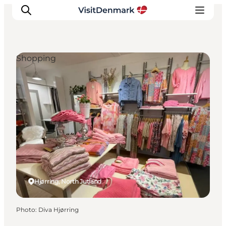
Shopping
Inspirations
Destinations
Quoi faire
Hébergements
Planifiez votre voyage
Hjørring, North Jutland
Photo
:
Diva Hjørring