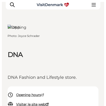
Aabenraa,
South
Jutland
Shopping
Photo
:
Joyce Schrader
Inspirations
Destinations
Quoi faire
DNA
Hébergements
Planifiez votre voyage
DNA Fashion and Lifestyle store.
Opening hours
Visiter le site web