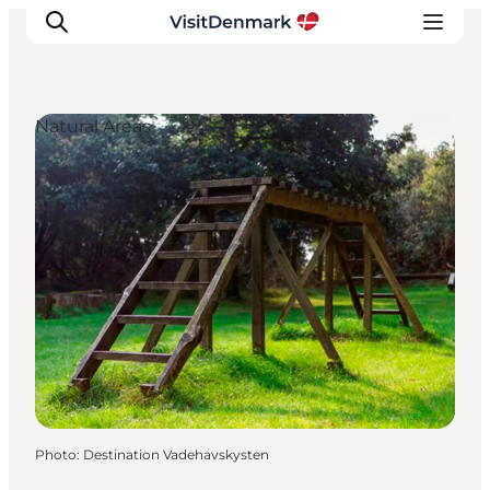
Natural Areas
Inspirations
Destinations
Quoi faire
Hébergements
Planifiez votre voyage
Photo
:
Destination Vadehavskysten