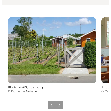
Photo
:
VisitSønderborg
Photo
©
Domaine Nyballe
©
Dom
Précédent
Suivant