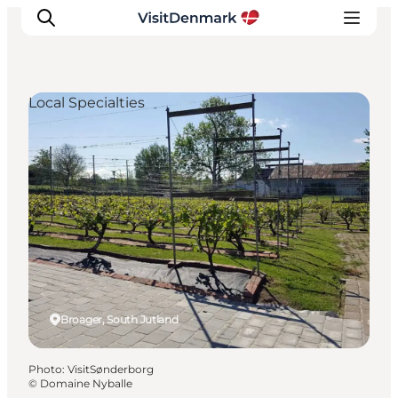
Local Specialties
Inspirations
Destinations
Quoi faire
Hébergements
Planifiez votre voyage
Broager, South Jutland
Photo
:
VisitSønderborg
©
Domaine Nyballe