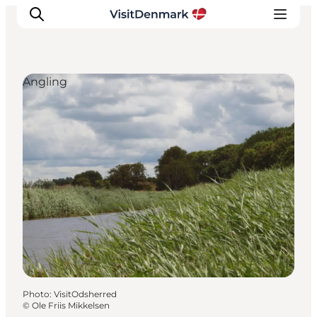
Angling
Inspirations
Destinations
Quoi faire
Hébergements
Planifiez votre voyage
Photo
:
VisitOdsherred
©
Ole Friis Mikkelsen