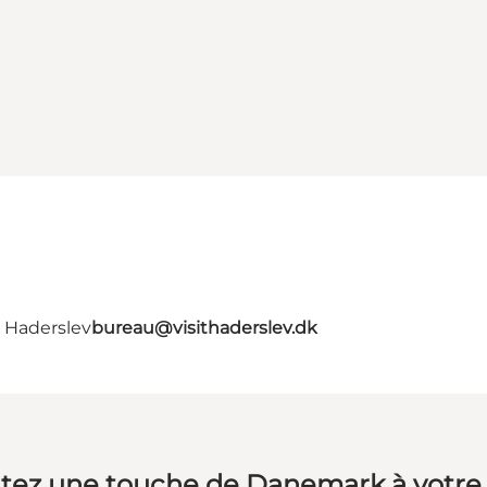
- Haderslev
bureau@visithaderslev.dk
tez une touche de Danemark à votre