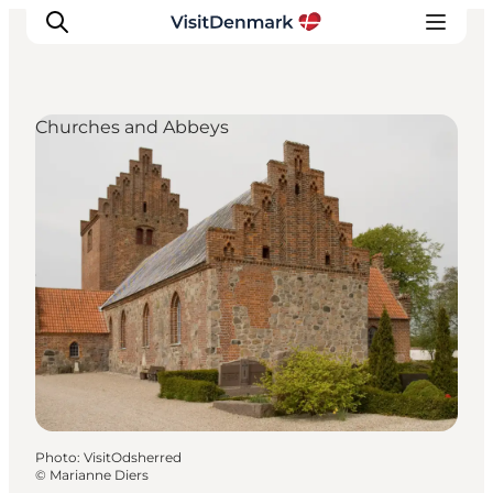
Churches and Abbeys
Inspirations
Destinations
Quoi faire
Hébergements
Planifiez votre voyage
Photo
:
VisitOdsherred
©
Marianne Diers