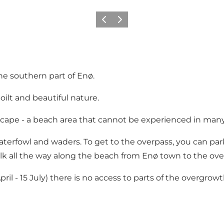
Précédent
Suivant
he southern part of Enø.
ilt and beautiful nature.
dscape - a beach area that cannot be experienced in man
rfowl and waders. To get to the overpass, you can park 
lk all the way along the beach from Enø town to the ove
il - 15 July) there is no access to parts of the overgrowt