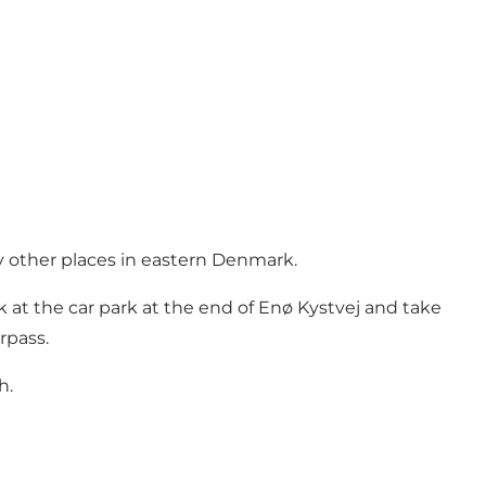
y other places in eastern Denmark.
at the car park at the end of Enø Kystvej and take
rpass.
h.