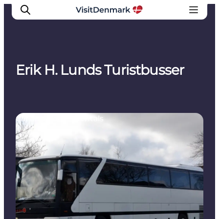
Erik H. Lunds Turistbusser
Inspirations
Destinations
Quoi faire
Car and Coach Rentals
Hébergements
Planifiez votre voyage