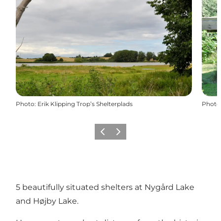
Photo
:
Erik Klipping Trop’s Shelterplads
Photo
Précédent
Suivant
5 beautifully situated shelters at Nygård Lake
and Højby Lake.