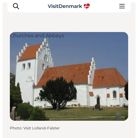
Churches and Abbeys
Inspirations
Destinations
Quoi faire
Hébergements
Planifiez votre voyage
Photo
:
Visit Lolland-Falster