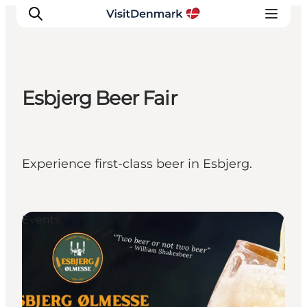
Esbjerg Beer Fair
Inspirations
Destinations
Quoi faire
Experience first-class beer in Esbjerg.
Hébergements
Planifiez votre voyage
Events