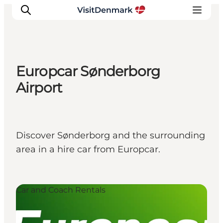
Europcar Sønderborg
Inspirations
Airport
Destinations
Quoi faire
Hébergements
Discover Sønderborg and the surrounding
Planifiez votre voyage
area in a hire car from Europcar.
Car and Coach Rentals