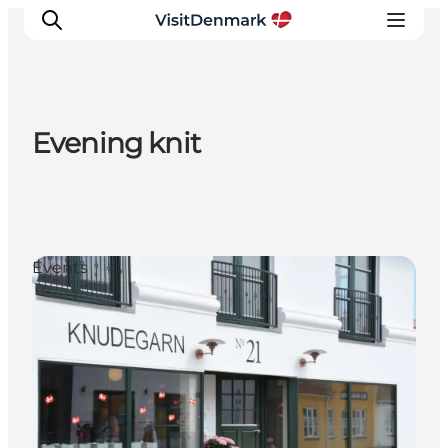
Evening knit
Inspirations
Destinations
Quoi faire
Hébergements
Events
Planifiez votre voyage