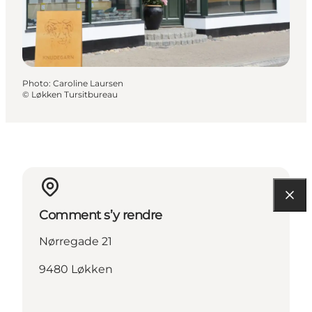
Photo
:
Caroline Laursen
©
Løkken Tursitbureau
Comment s’y rendre
Nørregade 21
9480 Løkken