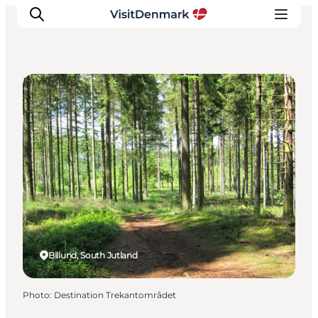
DIY Tours
Inspirations
Destinations
Quoi faire
Hébergements
Planifiez votre voyage
Billund, South Jutland
Photo
:
Destination Trekantområdet