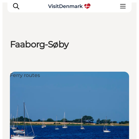
Faaborg-Søby
Inspirations
Destinations
Quoi faire
Ferry routes
Hébergements
Planifiez votre voyage