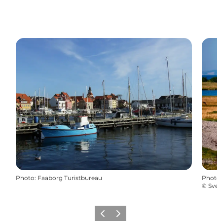
Photo
:
Faaborg Turistbureau
Photo
©
Sve
Précédent
Suivant