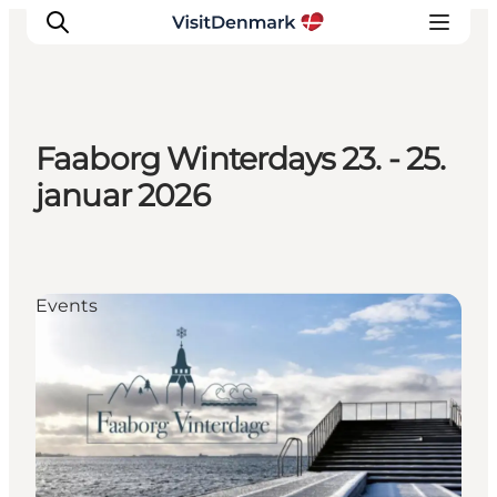
Faaborg Winterdays 23. - 25.
Inspirations
januar 2026
Destinations
Quoi faire
Hébergements
Events
Planifiez votre voyage