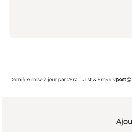
Dernière mise à jour par :
Ærø Turist & Erhverv
post@a
Ajou