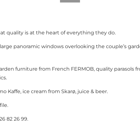
 quality is at the heart of everything they do.
th large panoramic windows overlooking the couple’s gar
 garden furniture from French FERMOB, quality parasols
cs.
mo Kaffe, ice cream from Skarø, juice & beer.
ile
.
26 82 26 99.