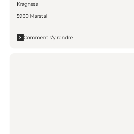
Kragnæs
5960 Marstal
Comment s’y rendre