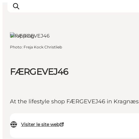
Ærø, Funen and
the Islands
Shopping
Photo
:
Freja Kock Christlieb
Inspirations
Destinations
Quoi faire
FÆRGEVEJ46
Hébergements
Planifiez votre voyage
At the lifestyle shop FÆRGEVEJ46 in Kragnæs, y
Visiter le site web