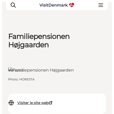
Familiepensionen
Inspirations
Højgaarden
Destinations
Quoi faire
Hébergements
Venues
Planifiez votre voyage
Photo
:
HORESTA
Visiter le site web