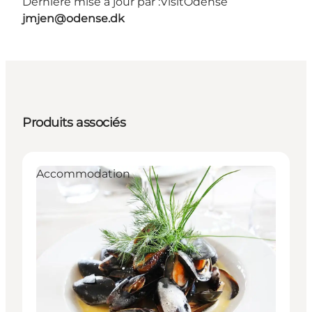
Dernière mise à jour par :
VisitOdense
jmjen@odense.dk
Produits associés
Accommodation