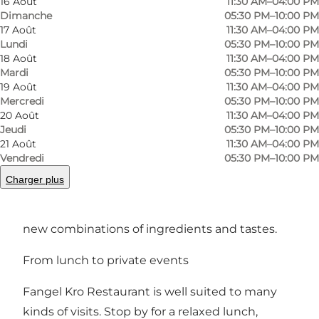
16 Août
11:30 AM–04:00 PM
longer. The restaurant is part of the historic inn,
Dimanche
05:30 PM–10:00 PM
which also offers accommodation and facilities
17 Août
11:30 AM–04:00 PM
Lundi
05:30 PM–10:00 PM
for private events.
18 Août
11:30 AM–04:00 PM
Mardi
05:30 PM–10:00 PM
Danish favourites and seasonal flavours
19 Août
11:30 AM–04:00 PM
Mercredi
05:30 PM–10:00 PM
The menu features well-known Danish lunch
20 Août
11:30 AM–04:00 PM
dishes, including classic smørrebrød and other
Jeudi
05:30 PM–10:00 PM
21 Août
11:30 AM–04:00 PM
traditional favourites. In the evening, you can
Vendredi
05:30 PM–10:00 PM
choose from both Danish dishes and
Charger plus
international flavours, while a changing
seasonal menu gives you the opportunity to try
new combinations of ingredients and tastes.
From lunch to private events
Fangel Kro Restaurant is well suited to many
kinds of visits. Stop by for a relaxed lunch,