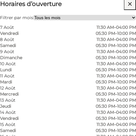
Horaires d’ouverture
Visiter le site web
Myself, My partner, Friends
Filtrer par mois
7 Août
11:30 AM–04:00 PM
Vendredi
05:30 PM–10:00 PM
8 Août
11:30 AM–04:00 PM
Samedi
05:30 PM–10:00 PM
9 Août
11:30 AM–04:00 PM
Dimanche
05:30 PM–10:00 PM
10 Août
11:30 AM–04:00 PM
Lundi
05:30 PM–10:00 PM
Classic inn atmosphere close to Odense
11 Août
11:30 AM–04:00 PM
Mardi
05:30 PM–10:00 PM
Fangel Kro Restaurant is located in peaceful
12 Août
11:30 AM–04:00 PM
Mercredi
05:30 PM–10:00 PM
surroundings just outside Odense and is an
13 Août
11:30 AM–04:00 PM
ideal choice if you appreciate the special
Jeudi
05:30 PM–10:00 PM
14 Août
11:30 AM–04:00 PM
atmosphere of a classic Danish inn. Here, the
Vendredi
05:30 PM–10:00 PM
focus is on good food, a warm welcome and
15 Août
11:30 AM–04:00 PM
cosy surroundings that invite you to stay a little
Samedi
05:30 PM–10:00 PM