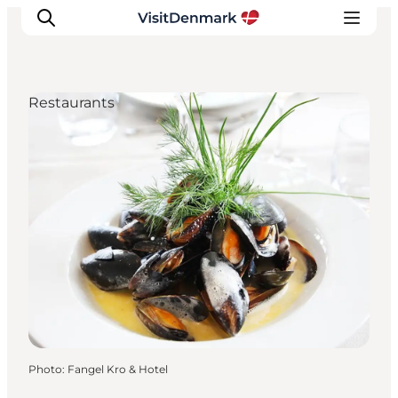
Restaurants
Inspirations
Destinations
Quoi faire
Hébergements
Planifiez votre voyage
Photo
:
Fangel Kro & Hotel