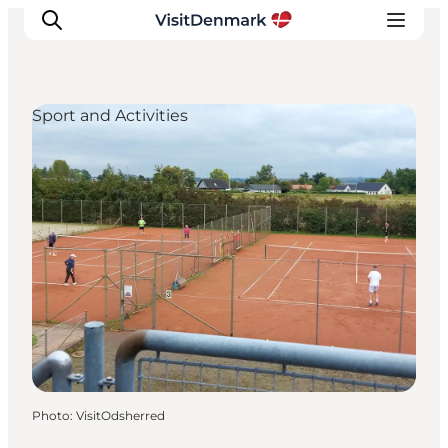
Sport and Activities
Inspirations
Destinations
Quoi faire
Hébergements
Planifiez votre voyage
Photo
:
VisitOdsherred