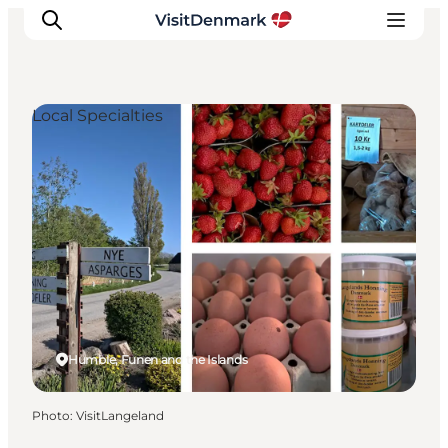
Local Specialties
Inspirations
Destinations
Quoi faire
Hébergements
Planifiez votre voyage
Humble, Funen and the Islands
Photo
:
VisitLangeland