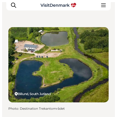
Angling
Inspirations
Destinations
Quoi faire
Hébergements
Planifiez votre voyage
Billund, South Jutland
Photo
:
Destination Trekantområdet