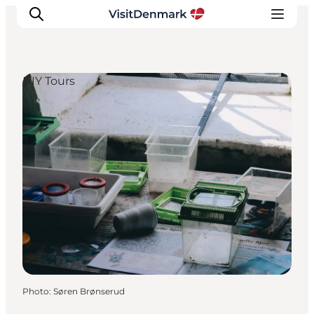
DIY Tours
Inspirations
Destinations
Quoi faire
Hébergements
Planifiez votre voyage
Photo
:
Søren Brønserud