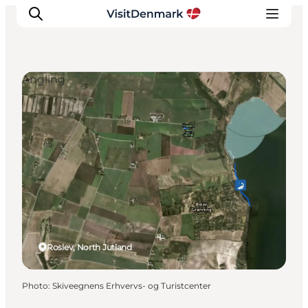
Angling
Inspirations
Destinations
Quoi faire
Hébergements
Planifiez votre voyage
Roslev, North Jutland
Photo
:
Skiveegnens Erhvervs- og Turistcenter