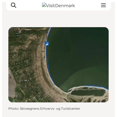
Angling
Inspirations
Destinations
Quoi faire
Hébergements
Planifiez votre voyage
Photo
:
Skiveegnens Erhvervs- og Turistcenter