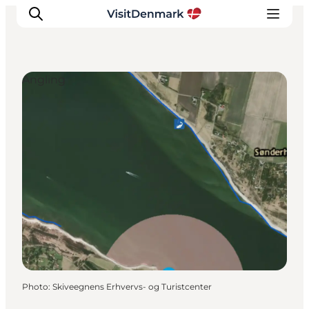
Angling
Inspirations
Destinations
Quoi faire
Hébergements
Planifiez votre voyage
Photo
:
Skiveegnens Erhvervs- og Turistcenter