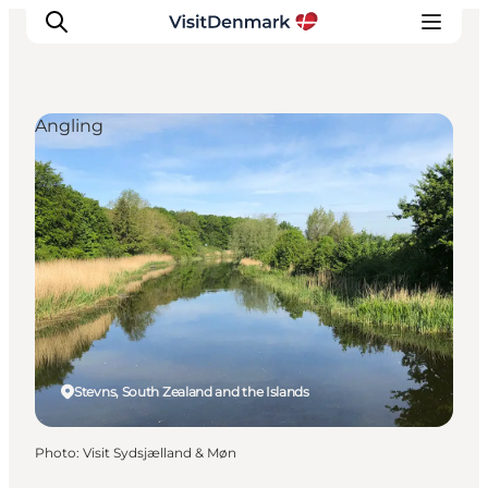
Angling
Inspirations
Destinations
Quoi faire
Hébergements
Planifiez votre voyage
Stevns, South Zealand and the Islands
Photo
:
Visit Sydsjælland & Møn