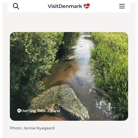
Angling
Inspirations
Destinations
Quoi faire
Hébergements
Planifiez votre voyage
Herning, West Jutland
Photo
:
Jannie Nyegaard