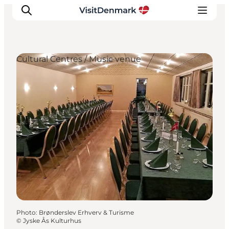
Cultural Centres / Music venue
Inspirations
Destinations
Quoi faire
Hébergements
Planifiez votre voyage
Photo
:
Brønderslev Erhverv & Turisme
©
Jyske Ås Kulturhus