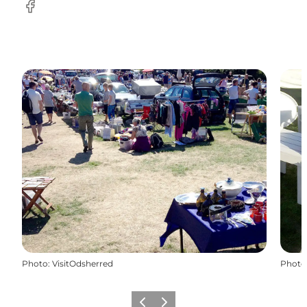
Facebook
Photo
:
VisitOdsherred
Photo
Précédent
Suivant