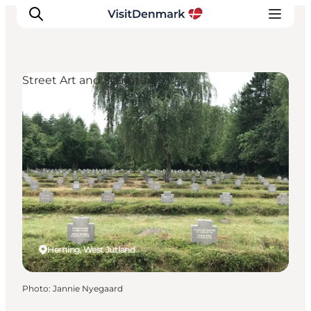
Street Art and Sculptures
Inspirations
Destinations
Quoi faire
Hébergements
Planifiez votre voyage
Herning, West Jutland
Photo
:
Jannie Nyegaard