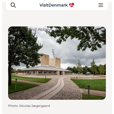
Churches and Abbeys
Inspirations
Destinations
Quoi faire
Hébergements
Planifiez votre voyage
Photo
:
Nicolas Jægergaard