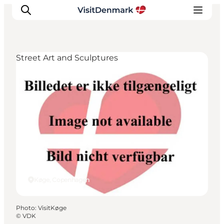
Street Art and Sculptures
Inspirations
Destinations
Quoi faire
Hébergements
Planifiez votre voyage
Køge, Copenhagen
Photo
:
VisitKøge
©
VDK