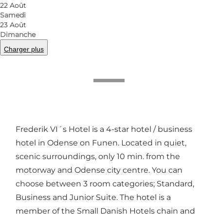
22 Août
Samedi
23 Août
Dimanche
Photo
:
Sebastian Lind Hansen, Marginal
Photo
©
Frederik VIs Hotel
©
Fred
Charger plus
Précédent
Suivant
Frederik VI´s Hotel is a 4-star hotel / business
hotel in Odense on Funen. Located in quiet,
scenic surroundings, only 10 min. from the
motorway and Odense city centre. You can
choose between 3 room categories; Standard,
Business and Junior Suite. The hotel is a
member of the Small Danish Hotels chain and