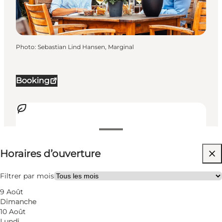
Photo
:
Sebastian Lind Hansen, Marginal
Booking
Voir les horaires d’ouverture
Horaires d’ouverture
Accessibilité
Filtrer par mois
62
rooms
9 Août
Dimanche
122
beds
10 Août
Lundi