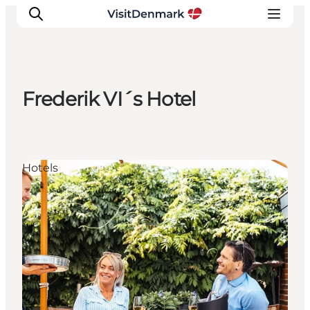
Frederik VI´s Hotel
Inspirations
Destinations
Quoi faire
Hotels
Hébergements
Planifiez votre voyage