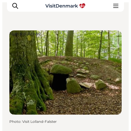
Natural Areas
Inspirations
Destinations
Quoi faire
Hébergements
Planifiez votre voyage
Photo
:
Visit Lolland-Falster