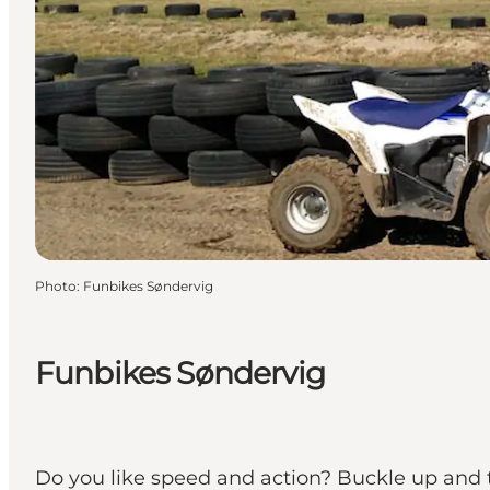
Photo
:
Funbikes Søndervig
Funbikes Søndervig
Do you like speed and action? Buckle up and t