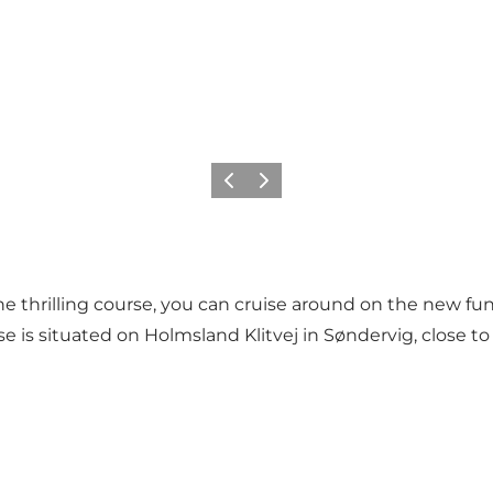
Précédent
Suivant
he thrilling course, you can cruise around on the new fun
urse is situated on Holmsland Klitvej in Søndervig, close