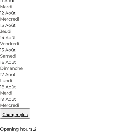
11 Août
Mardi
12 Août
Mercredi
13 Août
Jeudi
14 Août
Vendredi
15 Août
Samedi
16 Août
Dimanche
17 Août
Lundi
18 Août
Mardi
19 Août
Mercredi
Charger plus
Photo
:
Funbikes Søndervig
Opening hours