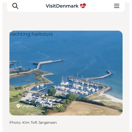
Yachting harbours
Inspirations
Destinations
Quoi faire
Hébergements
Planifiez votre voyage
Fynshav, South Jutland
Photo
:
Kim Toft Jørgensen