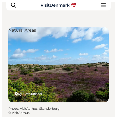
Natural Areas
Inspirations
Destinations
Quoi faire
Hébergements
Planifiez votre voyage
Ry, East Jutland
Photo
:
VisitAarhus, Skanderborg
©
VisitAarhus