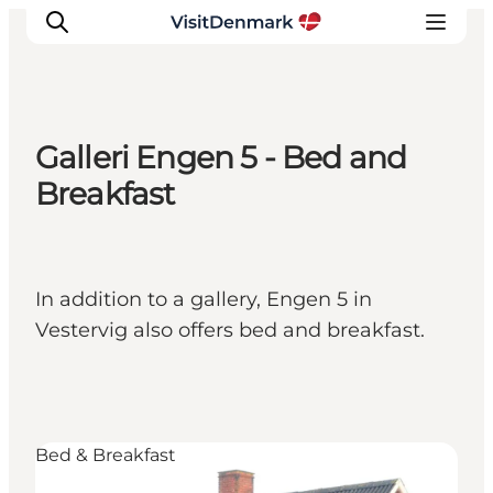
Galleri Engen 5 - Bed and
Inspirations
Breakfast
Destinations
Quoi faire
Hébergements
In addition to a gallery, Engen 5 in
Planifiez votre voyage
Vestervig also offers bed and breakfast.
Bed & Breakfast