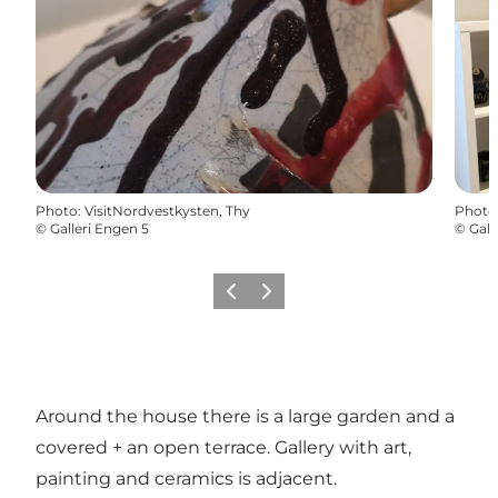
Photo
:
VisitNordvestkysten, Thy
Photo
©
Galleri Engen 5
©
Gall
Précédent
Suivant
Around the house there is a large garden and a
covered + an open terrace. Gallery with art,
painting and ceramics is adjacent.