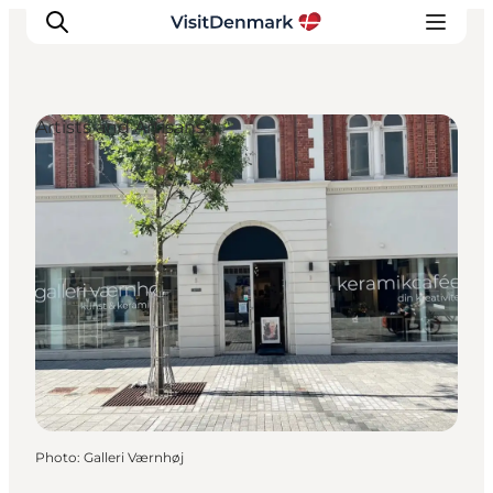
Artists and Artisans
Inspirations
Destinations
Quoi faire
Hébergements
Planifiez votre voyage
Photo
:
Galleri Værnhøj